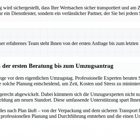
ird sichergestellt, dass Ihre Wertsachen sicher transportiert und am
ur ein Dienstleister, sondern ein verlässlicher Partner, der Sie bei jede
 erfahrenes Team steht Ihnen von der ersten Anfrage bis zum letzten Ka
der ersten Beratung bis zum Umzugsantrag
e vor dem eigentlichen Umzugstag. Professionelle Experten beraten Si
e solche Planung entscheidend, um Zeit, Kosten und Stress zu minimier
gerecht abgewickelt. Dabei kümmern sich die Umzugsexperten nicht nu
ung am neuen Standort. Diese umfassende Unterstützung spart Ihnen 
 alles nach Plan läuft – von der Verpackung und dem sicheren Transpor
ner professionellen Planung und Durchführung entstehen und die einen 