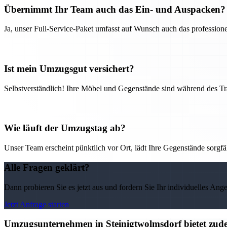
Übernimmt Ihr Team auch das Ein- und Auspacken?
Ja, unser Full-Service-Paket umfasst auf Wunsch auch das professio
Ist mein Umzugsgut versichert?
Selbstverständlich! Ihre Möbel und Gegenstände sind während des Tra
Wie läuft der Umzugstag ab?
Unser Team erscheint pünktlich vor Ort, lädt Ihre Gegenstände sorgfälti
Alle Fragen geklärt?
Dann probieren Sie es jetzt aus und fordern Sie Ihr individuelles Ang
Jetzt Anfrage starten
Umzugsunternehmen in Steinigtwolmsdorf bietet zude