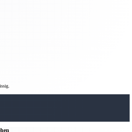
ässig.
ehen