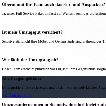
Übernimmt Ihr Team auch das Ein- und Auspacken?
Ja, unser Full-Service-Paket umfasst auf Wunsch auch das professio
Ist mein Umzugsgut versichert?
Selbstverständlich! Ihre Möbel und Gegenstände sind während des Tra
Wie läuft der Umzugstag ab?
Unser Team erscheint pünktlich vor Ort, lädt Ihre Gegenstände sorgfälti
Alle Fragen geklärt?
Dann probieren Sie es jetzt aus und fordern Sie Ihr individuelles Ang
Jetzt Anfrage starten
Umzugsunternehmen in Steinigtwolmsdorf bietet zude