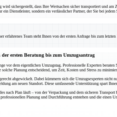
ird sichergestellt, dass Ihre Wertsachen sicher transportiert und am
ur ein Dienstleister, sondern ein verlässlicher Partner, der Sie bei jede
 erfahrenes Team steht Ihnen von der ersten Anfrage bis zum letzten Ka
der ersten Beratung bis zum Umzugsantrag
e vor dem eigentlichen Umzugstag. Professionelle Experten beraten Si
e solche Planung entscheidend, um Zeit, Kosten und Stress zu minimier
gerecht abgewickelt. Dabei kümmern sich die Umzugsexperten nicht nu
ung am neuen Standort. Diese umfassende Unterstützung spart Ihnen 
 alles nach Plan läuft – von der Verpackung und dem sicheren Transpor
ner professionellen Planung und Durchführung entstehen und die einen 