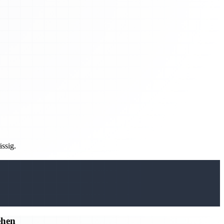
ässig.
ehen