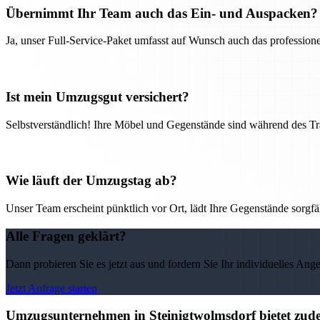
Übernimmt Ihr Team auch das Ein- und Auspacken?
Ja, unser Full-Service-Paket umfasst auf Wunsch auch das professio
Ist mein Umzugsgut versichert?
Selbstverständlich! Ihre Möbel und Gegenstände sind während des Tra
Wie läuft der Umzugstag ab?
Unser Team erscheint pünktlich vor Ort, lädt Ihre Gegenstände sorgfälti
Alle Fragen geklärt?
Dann probieren Sie es jetzt aus und fordern Sie Ihr individuelles Ang
Jetzt Anfrage starten
Umzugsunternehmen in Steinigtwolmsdorf bietet zude