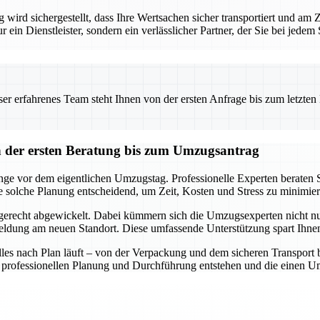
ird sichergestellt, dass Ihre Wertsachen sicher transportiert und am
ur ein Dienstleister, sondern ein verlässlicher Partner, der Sie bei jede
 erfahrenes Team steht Ihnen von der ersten Anfrage bis zum letzten Ka
der ersten Beratung bis zum Umzugsantrag
e vor dem eigentlichen Umzugstag. Professionelle Experten beraten Si
e solche Planung entscheidend, um Zeit, Kosten und Stress zu minimier
gerecht abgewickelt. Dabei kümmern sich die Umzugsexperten nicht nu
ung am neuen Standort. Diese umfassende Unterstützung spart Ihnen 
 alles nach Plan läuft – von der Verpackung und dem sicheren Transpor
ner professionellen Planung und Durchführung entstehen und die einen 