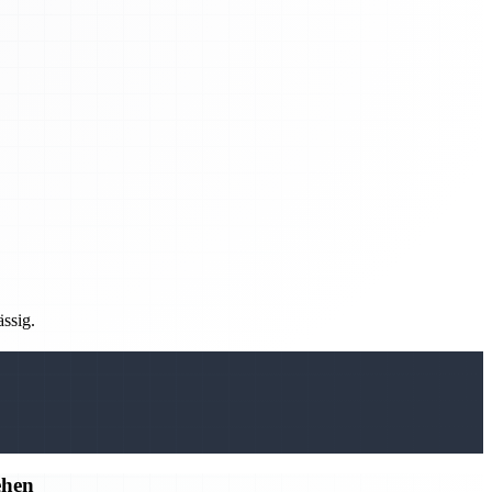
ässig.
ehen