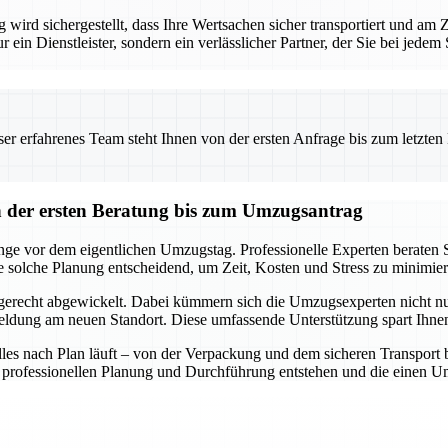
ird sichergestellt, dass Ihre Wertsachen sicher transportiert und am
ur ein Dienstleister, sondern ein verlässlicher Partner, der Sie bei jede
 erfahrenes Team steht Ihnen von der ersten Anfrage bis zum letzten Ka
der ersten Beratung bis zum Umzugsantrag
e vor dem eigentlichen Umzugstag. Professionelle Experten beraten Si
e solche Planung entscheidend, um Zeit, Kosten und Stress zu minimier
gerecht abgewickelt. Dabei kümmern sich die Umzugsexperten nicht nu
ung am neuen Standort. Diese umfassende Unterstützung spart Ihnen 
 alles nach Plan läuft – von der Verpackung und dem sicheren Transpor
ner professionellen Planung und Durchführung entstehen und die einen 