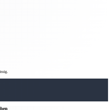
ässig.
ehen