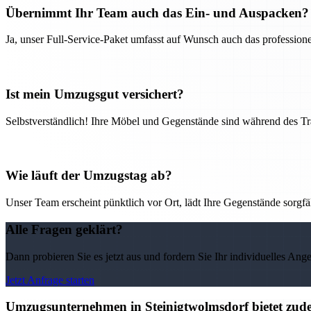
Übernimmt Ihr Team auch das Ein- und Auspacken?
Ja, unser Full-Service-Paket umfasst auf Wunsch auch das professio
Ist mein Umzugsgut versichert?
Selbstverständlich! Ihre Möbel und Gegenstände sind während des Tra
Wie läuft der Umzugstag ab?
Unser Team erscheint pünktlich vor Ort, lädt Ihre Gegenstände sorgfälti
Alle Fragen geklärt?
Dann probieren Sie es jetzt aus und fordern Sie Ihr individuelles Ang
Jetzt Anfrage starten
Umzugsunternehmen in Steinigtwolmsdorf bietet zude