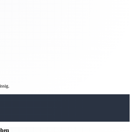
ässig.
ehen