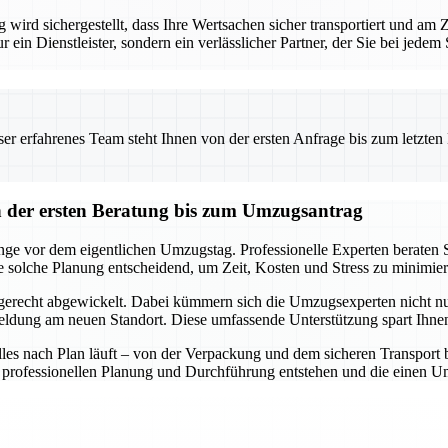
ird sichergestellt, dass Ihre Wertsachen sicher transportiert und am
ur ein Dienstleister, sondern ein verlässlicher Partner, der Sie bei jede
 erfahrenes Team steht Ihnen von der ersten Anfrage bis zum letzten Ka
der ersten Beratung bis zum Umzugsantrag
e vor dem eigentlichen Umzugstag. Professionelle Experten beraten Si
e solche Planung entscheidend, um Zeit, Kosten und Stress zu minimier
gerecht abgewickelt. Dabei kümmern sich die Umzugsexperten nicht nu
ung am neuen Standort. Diese umfassende Unterstützung spart Ihnen 
 alles nach Plan läuft – von der Verpackung und dem sicheren Transpor
ner professionellen Planung und Durchführung entstehen und die einen 