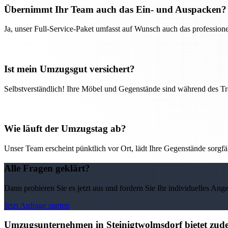
Übernimmt Ihr Team auch das Ein- und Auspacken?
Ja, unser Full-Service-Paket umfasst auf Wunsch auch das professio
Ist mein Umzugsgut versichert?
Selbstverständlich! Ihre Möbel und Gegenstände sind während des Tra
Wie läuft der Umzugstag ab?
Unser Team erscheint pünktlich vor Ort, lädt Ihre Gegenstände sorgfälti
Alle Fragen geklärt?
Dann probieren Sie es jetzt aus und fordern Sie Ihr individuelles Ang
Jetzt Anfrage starten
Umzugsunternehmen in Steinigtwolmsdorf bietet zude