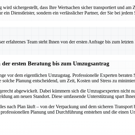
ird sichergestellt, dass Ihre Wertsachen sicher transportiert und am
ur ein Dienstleister, sondern ein verlässlicher Partner, der Sie bei jede
 erfahrenes Team steht Ihnen von der ersten Anfrage bis zum letzten Ka
der ersten Beratung bis zum Umzugsantrag
e vor dem eigentlichen Umzugstag. Professionelle Experten beraten Si
e solche Planung entscheidend, um Zeit, Kosten und Stress zu minimier
gerecht abgewickelt. Dabei kümmern sich die Umzugsexperten nicht nu
ung am neuen Standort. Diese umfassende Unterstützung spart Ihnen 
 alles nach Plan läuft – von der Verpackung und dem sicheren Transpor
ner professionellen Planung und Durchführung entstehen und die einen 