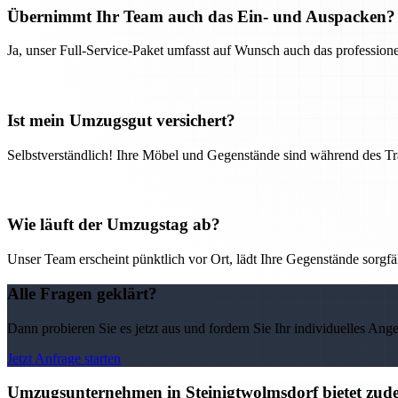
Übernimmt Ihr Team auch das Ein- und Auspacken?
Ja, unser Full-Service-Paket umfasst auf Wunsch auch das professio
Ist mein Umzugsgut versichert?
Selbstverständlich! Ihre Möbel und Gegenstände sind während des Tra
Wie läuft der Umzugstag ab?
Unser Team erscheint pünktlich vor Ort, lädt Ihre Gegenstände sorgfälti
Alle Fragen geklärt?
Dann probieren Sie es jetzt aus und fordern Sie Ihr individuelles Ang
Jetzt Anfrage starten
Umzugsunternehmen in Steinigtwolmsdorf bietet zude