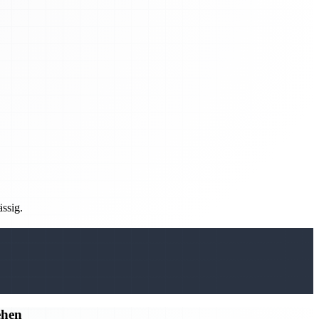
ässig.
ehen