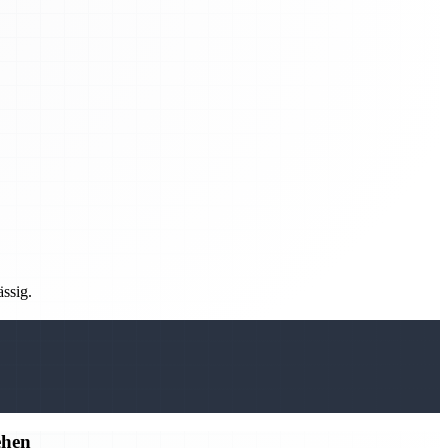
ässig.
ehen