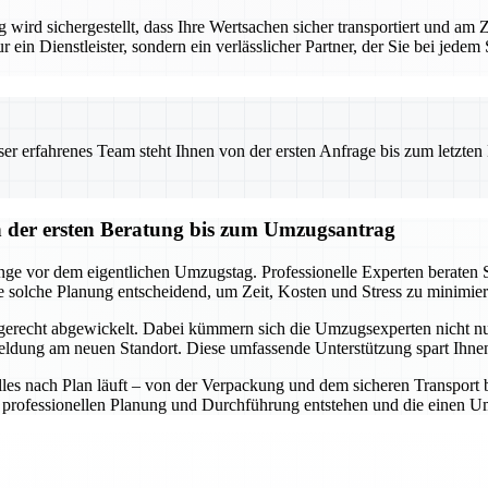
ird sichergestellt, dass Ihre Wertsachen sicher transportiert und am
ur ein Dienstleister, sondern ein verlässlicher Partner, der Sie bei jede
 erfahrenes Team steht Ihnen von der ersten Anfrage bis zum letzten Ka
der ersten Beratung bis zum Umzugsantrag
e vor dem eigentlichen Umzugstag. Professionelle Experten beraten Si
e solche Planung entscheidend, um Zeit, Kosten und Stress zu minimier
gerecht abgewickelt. Dabei kümmern sich die Umzugsexperten nicht nu
ung am neuen Standort. Diese umfassende Unterstützung spart Ihnen 
 alles nach Plan läuft – von der Verpackung und dem sicheren Transpor
ner professionellen Planung und Durchführung entstehen und die einen 