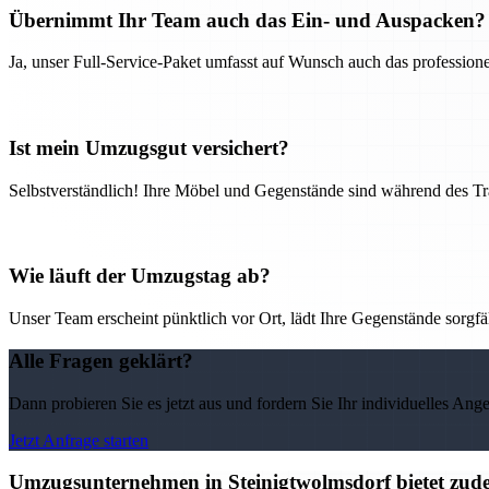
Übernimmt Ihr Team auch das Ein- und Auspacken?
Ja, unser Full-Service-Paket umfasst auf Wunsch auch das professio
Ist mein Umzugsgut versichert?
Selbstverständlich! Ihre Möbel und Gegenstände sind während des Tra
Wie läuft der Umzugstag ab?
Unser Team erscheint pünktlich vor Ort, lädt Ihre Gegenstände sorgfälti
Alle Fragen geklärt?
Dann probieren Sie es jetzt aus und fordern Sie Ihr individuelles Ang
Jetzt Anfrage starten
Umzugsunternehmen in Steinigtwolmsdorf bietet zude